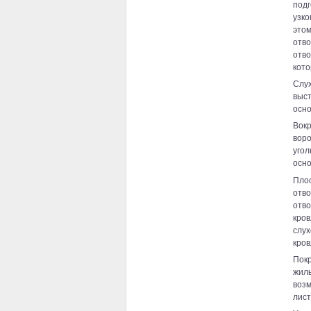
подг
узко
этом
отво
отв
кото
Слу
выс
осно
Вокр
воро
угол
осно
Плос
отв
отво
кров
слух
кров
Пок
жил
воз
лист