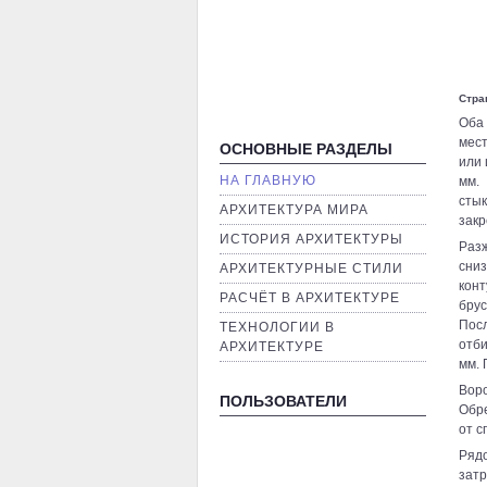
Стра
Оба
мест
ОСНОВНЫЕ РАЗДЕЛЫ
или 
НА ГЛАВНУЮ
мм.
сты
AРХИТЕКТУРА МИРА
закр
ИСТОРИЯ АРХИТЕКТУРЫ
Раз
сни
AРХИТЕКТУРНЫЕ СТИЛИ
конт
РАСЧЁТ В АРХИТЕКТУРЕ
брус
Пос
ТЕХНОЛОГИИ В
отби
АРХИТЕКТУРЕ
мм. 
Вор
ПОЛЬЗОВАТЕЛИ
Обре
от с
Ряд
зат