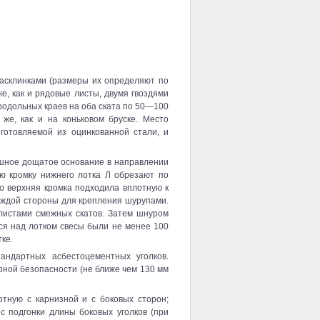
асклинками (размеры их определяют по
е, как и рядовые листы, двумя гвоздями
родольных краев на оба ската по 50—100
же, как и на коньковом бруске. Место
готовляемой из оцинкованной стали, и
шное дощатое основание в направлении
ую кромку нижнего лотка Л обрезают по
го верхняя кромка подходила вплотную к
каждой стороны для крепления шурупами.
листами смежных скатов. Затем шнуром
ся над лотком свесы были не менее 100
ке.
ндартных асбестоцементных уголков.
рной безопасности (не ближе чем 130 мм
тную с карнизной и с боковых сторон;
с подгонки длины боковых уголков (при