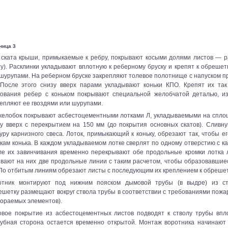
ница 3
 ската крыши, примыкаемые к ребру, покрывают косыми долями листов — р
у). Расклинки укладывают вплотную к реберному бруску и крепят к обрешетк
шурупами. На реберном бруске закрепляют толевое полотнище с напуском п
 После этого снизу вверх парами укладывают коньки КПО. Крепят их так 
кования ребер с коньком покрывают специальной желобчатой деталью, из
епляют ее гвоздями или шурупами.
желобок покрывают асбестоцементными лотками Л, укладываемыми на спло
зу вверх с перекрытием на 150 мм (до покрытия основных скатов). Сливн
уру карнизного свеса. Лоток, примыкающий к коньку, обрезают так, чтобы е
кам конька. В каждом укладываемом лотке сверлят по одному отверстию с 
ле их завинчивания временно перекрывают обе продольные кромки лотка 
вают на них две продольные линии с таким расчетом, чтобы образовавшие
По отбитым линиям обрезают листы с последующим их креплением к обрешет
отник монтируют под нижним пояском дымовой трубы (в выдре) из ста
шетку размещают вокруг ствола трубы в соответствии с требованиями пожа
гораемых элементов).
овое покрытие из асбестоцементных листов подводят к стволу трубы впло
рубная сторона остается временно открытой. Монтаж воротника начинают 