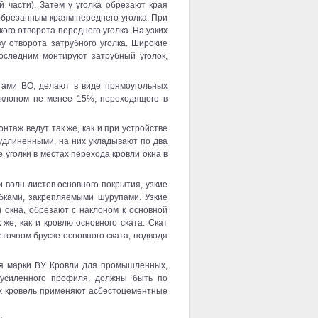
 части). Затем у уголка обрезают края
 обрезанным краям переднего уголка. При
ого отворота переднего уголка. На узких
у отворота затрубного уголка. Широкие
оследним монтируют затрубный уголок,
ами ВО, делают в виде прямоугольных
уклоном не менее 15%, переходящего в
онтаж ведут так же, как и при устройстве
 удлиненными, на них укладывают по два
е уголки в местах перехода кровли окна в
 волн листов основного покрытия, узкие
бками, закрепляемыми шурупами. Узкие
 окна, обрезают с наклоном к основной
же, как и кровлю основного ската. Скат
точном бруске основного ската, подводя
я марки ВУ. Кровли для промышленных,
усиленного профиля, должны быть по
их кровель применяют асбестоцементные