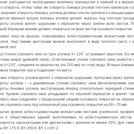
онке учитывается необходимая величина перекрытия в нижней и в верхней
го отворота, чтобы такие же отвороты боковых уголков плотнее прилегали к
 широкие отвороты боковых уголков должны плотно прилегать к концам широк
ротах верхних концов боковых уголков делают вырезы под плотную посадк
ороты уголков крепят шурупами к обрешетке через гребни волн листов. П
рый боковыми краями должен опираться на края листов основного покрытия.
ховые окна на крышах, покрываемых асбестоцементными волнистыми лист
тупов. Над такими выступами кровлю выполняют в виде пологого ската с 
вной скат.
уг стенок слухового окна из трех уголков У= 120° устраивают воротник. Его м
тника вокруг дымовой трубы. Если боковые стенки слухового окна окажутся
ка У=120°; соединяя их внахлестку (на 150 мм) по стоку воды. Вторые боковы
вное покрытие ската подрезают по месту.
кие отвороты уголков крепят к обрешетке шурупами, пропуская через гребни
ороты уголков — к деревянным стенам слухового окна металлическими ско
роты боковых уголков, выступающие вперед относительно передней стенки
ле. Кровлю слухового окна укладывают по обычной обрешетке и крепят так 
ового окна соединяют с продольными рядами основного покрытия на обреше
лю слухового окна под поперечный ряд основного покрытия на 60—70 мм.
рытие кровли асбестоцементными волнистыми листами усиленного профил
ых и общественных зданий, выполняемых из асбестоцементных листов 
можности односкатными или двускатными с уклоном не менее 25%. Для так
ы ВУ-175-К, ВУ-200-К, ВУ-1 и ВУ-2.