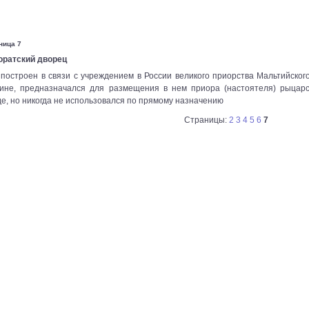
ница 7
оратский дворец
построен в связи с учреждением в России великого приорства Мальтийского 
чине, предназначался для размещения в нем приора (настоятеля) рыцарс
е, но никогда не использовался по прямому назначению
Страницы:
2
3
4
5
6
7