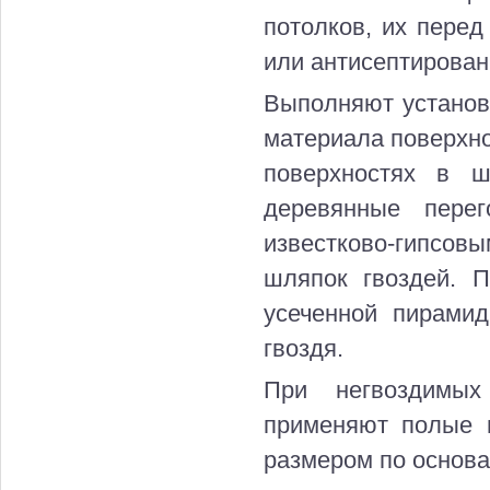
потолков, их пере
или антисептирова
Выполняют установк
материала поверхно
поверхностях в ш
деревянные пере
известково-гипсо
шляпок гвоздей. 
усеченной пирами
гвоздя.
При негвоздимых
применяют полые 
размером по основа