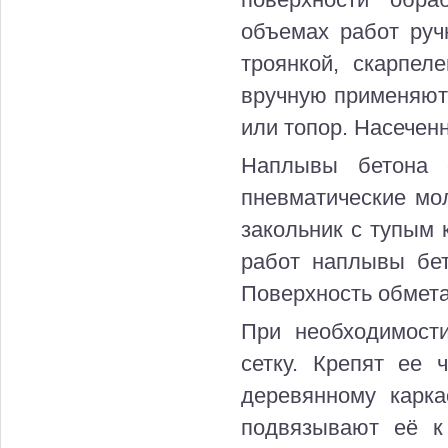
поверхности обра
объемах работ руч
троянкой, скарпел
вручную применяют
или топор. Насечен
Наплывы бетона 
пневматические мол
закольник с тупым 
работ наплывы бет
Поверхность обмета
При необходимост
сетку. Крепят ее
деревянному карка
подвязывают её к